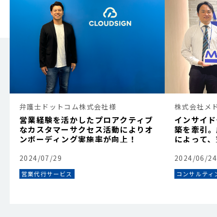
弁護士ドットコム株式会社様
株式会社メ
営業経験を活かしたプロアクティブ
インサイド
なカスタマーサクセス活動によりオ
築を牽引。
ンボーディング実施率が向上！
によって、
ターゲット
2024/07/29
2024/06/24
営業代行サービス
コンサルティ